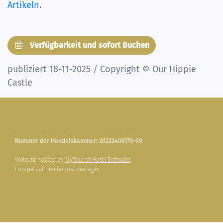
Artikeln
.
Verfügbarkeit und sofort Buchen
publiziert 18-11-2025 / Copyright © Our Hippie
Castle
Nummer der Handelskammer: 20222406170-99
Website hosted by
MyTourist Hotel Software.
Europe's all-in channel manager.