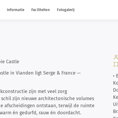
Informatie
Faciliteiten
Fotogalerij
ie Castle
stle in Vianden ligt Serge & France —
• 
Ko
D
constructie zijn met veel zorg
K
 schil zijn nieuwe architectonische volumes
Ui
e afscheidingen ontstaan, terwijl de ruimte
B
is warm én gedurfd, rauw én doordacht.