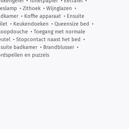
ukengerei
• Toiletpapier
• Eettafel
•
eeslamp
• Zithoek
• Wijnglazen
•
adkamer
• Koffie apparaat
• Ensuite
ilet
• Keukendoeken
• Queensize bed
•
nloopdouche
• Toegang met normale
eutel
• Stopcontact naast het bed
•
suite badkamer
• Brandblusser
•
rdspellen en puzzels