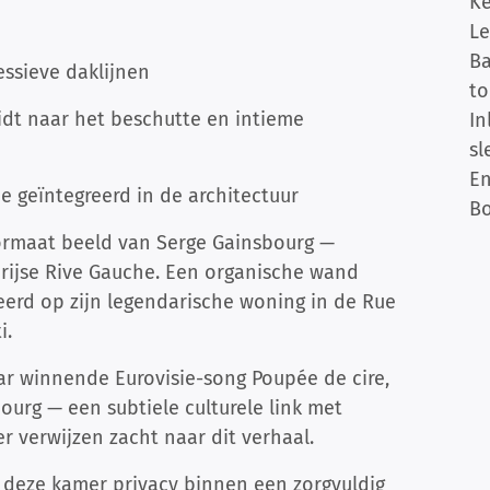
Ke
L
B
essieve daklijnen
to
eidt naar het beschutte en intieme
I
sl
En
 geïntegreerd in de architectuur
Bo
ormaat beeld van Serge Gainsbourg —
arijse Rive Gauche. Een organische wand
eerd op zijn legendarische woning in de Rue
i.
aar winnende Eurovisie-song Poupée de cire,
urg — een subtiele culturele link met
 verwijzen zacht naar dit verhaal.
dt deze kamer privacy binnen een zorgvuldig