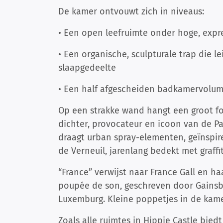
De kamer ontvouwt zich in niveaus:
• Een open leefruimte onder hoge, expr
• Een organische, sculpturale trap die l
slaapgedeelte
• Een half afgescheiden badkamervolume
Op een strakke wand hangt een groot f
dichter, provocateur en icoon van de P
draagt urban spray-elementen, geïnspir
de Verneuil, jarenlang bedekt met graffit
“France” verwijst naar France Gall en h
poupée de son, geschreven door Gainsbo
Luxemburg. Kleine poppetjes in de kamer
Zoals alle ruimtes in Hippie Castle bie