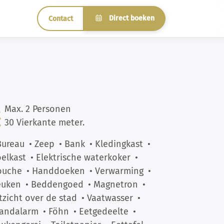
Direct boeken
Contact
Max. 2 Personen
30 Vierkante meter.
Bureau
• Zeep
• Bank
• Kledingkast
•
elkast
• Elektrische waterkoker
•
ouche
• Handdoeken
• Verwarming
•
euken
• Beddengoed
• Magnetron
•
tzicht over de stad
• Vaatwasser
•
randalarm
• Föhn
• Eetgedeelte
•